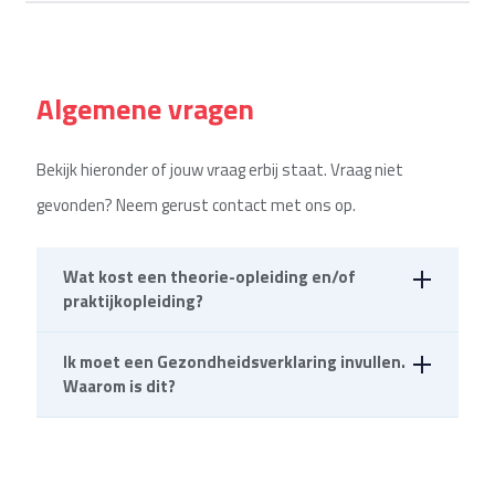
Algemene vragen
Bekijk hieronder of jouw vraag erbij staat. Vraag niet
gevonden? Neem gerust contact met ons op.
Wat kost een theorie-opleiding en/of
praktijkopleiding?
Ik moet een Gezondheidsverklaring invullen.
Wij raden je aan contact met ons op te nemen over
Waarom is dit?
de actuele prijzen. Soms hebben wij
(kortings)acties, waardoor het extra leuk wordt om
Voor het behalen of verlengen van je rijbewijs moet
je rijbewijs te halen.
vaak een Gezondheidsverklaring ingevuld worden.