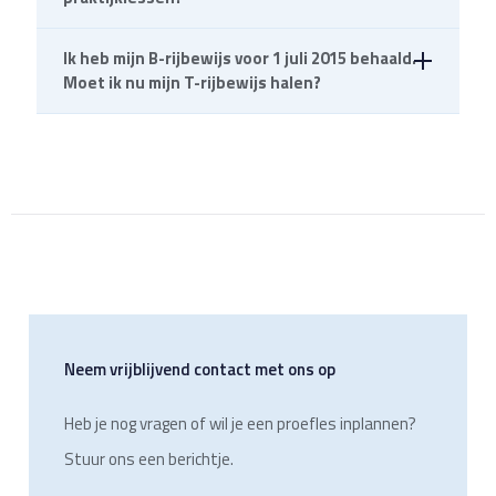
verkeersregels weet en verkeersinzicht hebt.
waarvan je 40 vragen goed moet beantwoorden om
te slagen.
Ik heb mijn B-rijbewijs voor 1 juli 2015 behaald.
Vanaf 16 jaar kun je beginnen met rijlessen.
Moet ik nu mijn T-rijbewijs halen?
Had je op 1 juli 2015 een rijbewijs B? Dan mag je met
dat rijbewijs een tractor besturen. Bij de
eerstvolgende vernieuwing van je B-rijbewijs krijg je
de categorie T automatisch bijgeschreven. Je moet
het rijbewijs dan wel voor 1 juli 2025 vernieuwen. Bij
vernieuwing van het rijbewijs na 2025 vervalt de T-
bevoegdheid.
Neem vrijblijvend contact met ons op
Heb je nog vragen of wil je een proefles inplannen?
Stuur ons een berichtje.