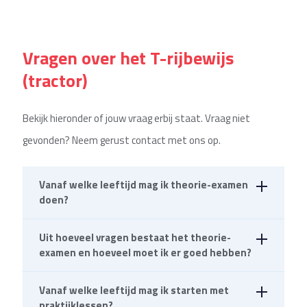
het CBR heeft uw rijbewijs ongeldig verklaard in
Vanaf 16 jaar kun je beginnen met rijlessen. Wel
een mededelingenprocedure
moet je eerst geslaagd zijn voor het theorie-
omwisselen van een buitenlands rijbewijs
Vragen over het T-rijbewijs
examen bromfiets.
(tractor)
Bekijk hieronder of jouw vraag erbij staat. Vraag niet
gevonden? Neem gerust contact met ons op.
Vanaf welke leeftijd mag ik theorie-examen
doen?
Uit hoeveel vragen bestaat het theorie-
Voordat je praktijkexamen mag doen, doe je
examen en hoeveel moet ik er goed hebben?
theorie-examen bij het CBR. Dit mag vanaf 15,5 jaar.
Op je theorie-examen laat je zien dat je de
Vanaf welke leeftijd mag ik starten met
Het examen bestaat uit 50 meerkeuzevragen,
praktijklessen?