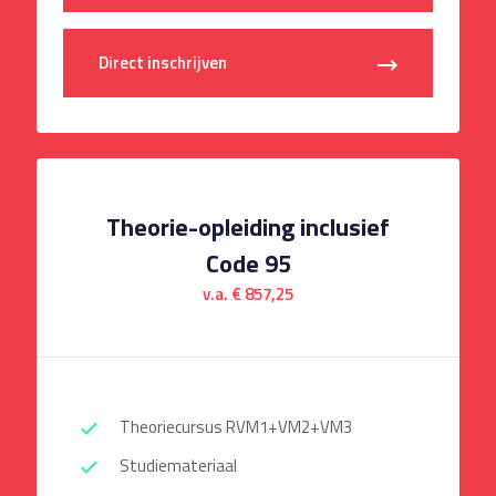
Direct inschrijven
Theorie-opleiding inclusief
Code 95
v.a. € 857,25
Theoriecursus RVM1+VM2+VM3
Studiemateriaal