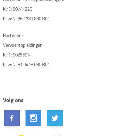
KvK : 80741320
btw: NL86 1781 880 B01
Hartemink
Vervoersopleidingen:
KvK : 8025694
btw: NL81 9418 080 B01
Volg ons