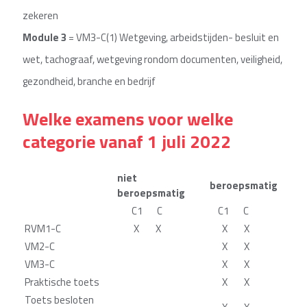
zekeren
Module 3
= VM3-C(1) Wetgeving, arbeidstijden- besluit en
wet, tachograaf, wetgeving rondom documenten, veiligheid,
gezondheid, branche en bedrijf
Welke examens voor welke
categorie vanaf 1 juli 2022
niet
beroepsmatig
beroepsmatig
C1 C
C1 C
RVM1-C
X X
X X
VM2-C
X X
VM3-C
X X
Praktische toets
X X
Toets besloten