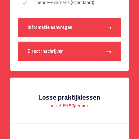
Theorie-examens (standaard)
Informatie aanvragen
Direct inschrijven
Losse praktijklessen
v.a. € 89,50per uur