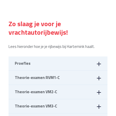
Zo slaag je voor je
vrachtautorijbewijs!
Lees hieronder hoe je je rijbewijs bij Hartemink haalt.
Proefles
Theorie-examen RVM1-C
De opleiding begint met een intest (proefles) van 2
uur. Je Rijcoach geeft je hierbij advies hoeveel lessen
Theorie-examen VM2-C
Dit examen mag je afleggen vanaf 17 jaar. Als
je nodig hebt om praktijkexamen te kunnen doen.
voorbereiding kun je klassikale lessen bij ons volgen
Theorie-examen VM3-C
Dit examen mag je afleggen vanaf 17 jaar en als je
in Eibergen, of zelfstandig de online cursus volgen.