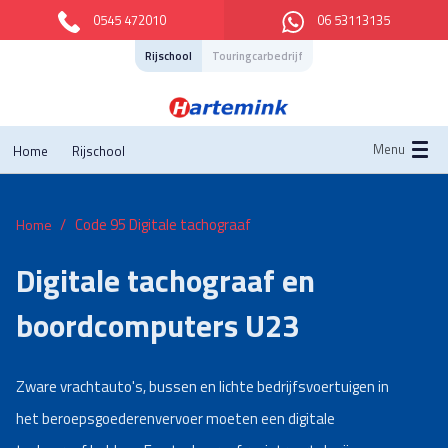
0545 472010
06 53113135
Rijschool
Touringcarbedrijf
Menu
Home
Rijschool
Code 95 Digitale tachograaf
Home
Digitale tachograaf en
boordcomputers U23
Zware vrachtauto's, bussen en lichte bedrijfsvoertuigen in
het beroepsgoederenvervoer moeten een digitale