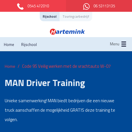
0545 472010
06 53113135
Rijschool
Touringcarbedrijf
Menu
Home
Rijschool
Code 95 Veilig werken met de vrachtauto W-07
Home
MAN Driver Training
Unieke samenwerking! MAN biedt bedrijven die een nieuwe
truck aanschaffen de mogelijkheid GRATIS deze training te
volgen.