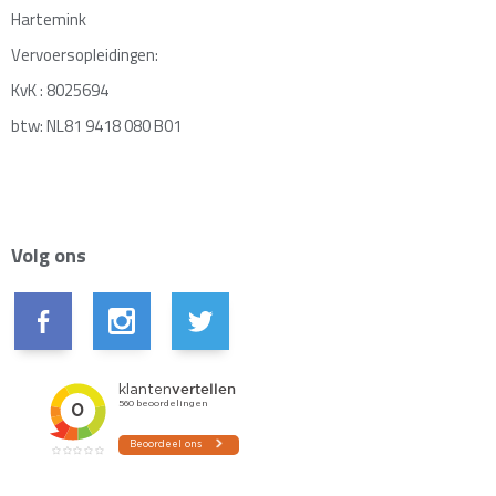
Hartemink
Vervoersopleidingen:
KvK : 8025694
btw: NL81 9418 080 B01
Volg ons