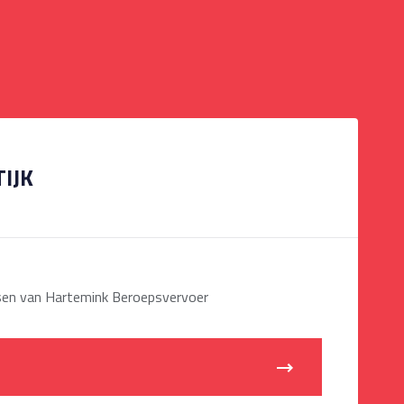
TIJK
ussen van Hartemink Beroepsvervoer
d