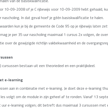
ehalen van de basiskwalificatie.
voor 10-09-2008 of je C rijbewijs voor 10-09-2009 hebt gehaald, ku
r nascholing. In dat geval hoef je géén basiskwalificatie te halen.
rwaarden kun je bij de gemeente de Code 95 op je rijbewijs laten zet
g je per 35 uur nascholing maximaal 1 cursus 2x volgen, de overig
ie over de gewijzigde richtlijn vakbekwaamheid en de overgangsreg
rsussen
) cursussen bestaan uit een theoriedeel en een praktijkdeel.
t e-learning
ssen aan in combinatie met e-learning. Je doet deze e-learning thu
le les volgt om de module in zijn geheel af te ronden. Vanaf 13 se
 uur e-learning volgen; dit betreft dus maximaal 3 cursussen met el