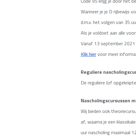
Code 95 krijg je door het b
Wanneer je je D rijbewijs 
d.m.v. het volgen van 35 uu
Als je voldoet aan alle voo
Vanaf 13 september 2021 ma
Klik hier
voor meer informat
Reguliere nascholingscu
De reguliere (of opgeknipte
Nascholingscursussen me
Wij bieden ook theoriecursu
af, waarna je een klassika
uur nascholing maximaal 12