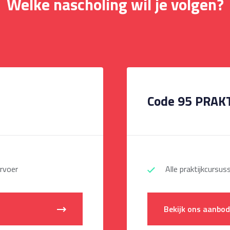
Welke nascholing wil je volgen?
Code 95 PRAK
rvoer
Alle praktijkcurs
Bekijk ons aanbo