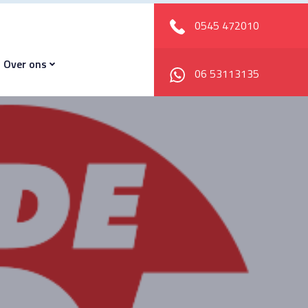
0545 472010
Over ons
06 53113135