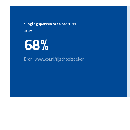
Slagingspercentage per 1-11-
2025
68%
Bron: www.cbr.nl/rijschoolzoeker