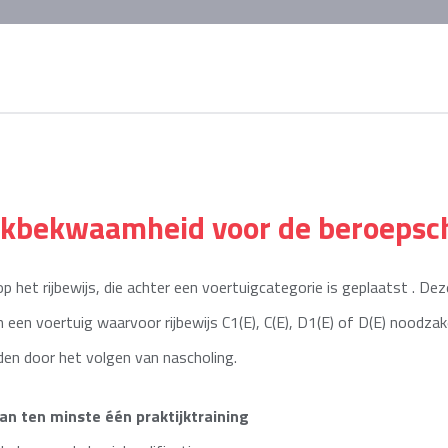
akbekwaamheid voor de beroepsc
p het rijbewijs, die achter een voertuigcategorie is geplaatst . Dez
en voertuig waarvoor rijbewijs C1(E), C(E), D1(E) of D(E) noodzakeli
den door het volgen van nascholing.
an ten minste één praktijktraining