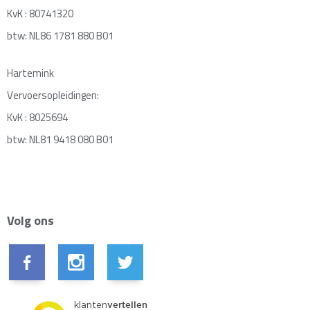
KvK : 80741320
btw: NL86 1781 880 B01
Hartemink
Vervoersopleidingen:
KvK : 8025694
btw: NL81 9418 080 B01
Volg ons