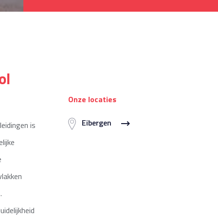
ol
Onze locaties
Eibergen
leidingen is
lijke
e
vlakken
.
uidelijkheid