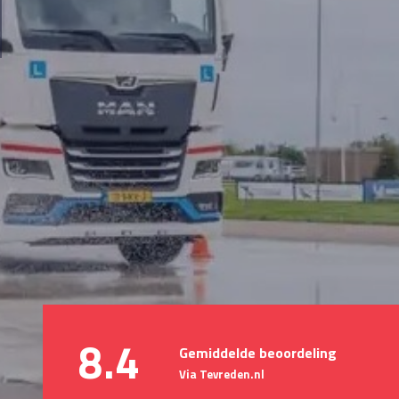
8.4
Gemiddelde beoordeling
Via Tevreden.nl