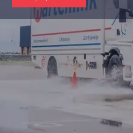
EHBO- BHV
VRACHTAUTO