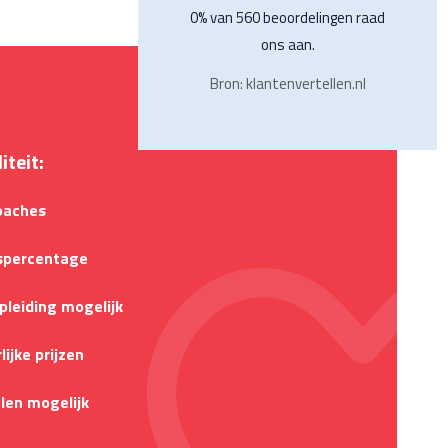
0% van 560 beoordelingen raad
ons aan.
Bron: klantenvertellen.nl
iteit:
coaches
spercentage
opleiding mogelijk
ijke prijzen
len mogelijk