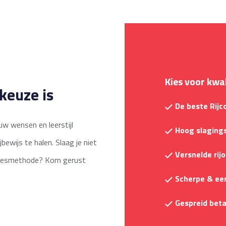
Kies voor kwal
keuze is
De beste Rij
jouw wensen en leerstijl
Hoog slaging
bewijs te halen. Slaag je niet
Versnelde rij
n lesmethode? Kom gerust
Scherpe & eerl
Gespreid beta