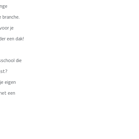
ange
e branche.
voor je
der een dak!
rsschool die
ast?
 je eigen
 met een