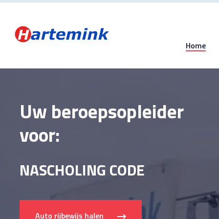
VRACHTAUTO
Home
TOURINGCAR
Uw beroepsopleider
AANHANGWAGEN
voor:
NASCHOLING CODE
95
VEILIGHEIDS
TRAININGEN
TAXI OPLEIDINGEN
Auto rijbewijs halen